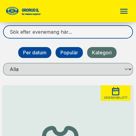
Per datum
Populär
Kategori
SÄSONGSBILJETT